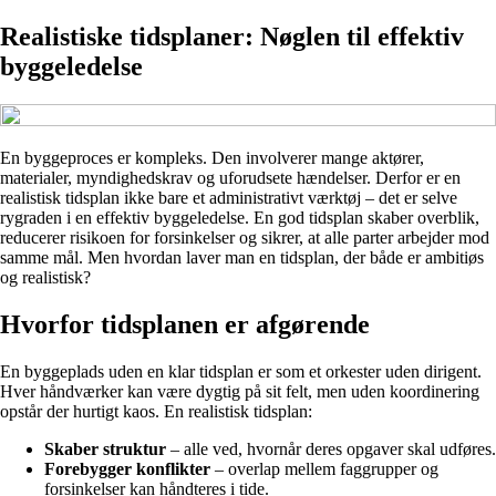
Realistiske tidsplaner: Nøglen til effektiv
byggeledelse
En byggeproces er kompleks. Den involverer mange aktører,
materialer, myndighedskrav og uforudsete hændelser. Derfor er en
realistisk tidsplan ikke bare et administrativt værktøj – det er selve
rygraden i en effektiv byggeledelse. En god tidsplan skaber overblik,
reducerer risikoen for forsinkelser og sikrer, at alle parter arbejder mod
samme mål. Men hvordan laver man en tidsplan, der både er ambitiøs
og realistisk?
Hvorfor tidsplanen er afgørende
En byggeplads uden en klar tidsplan er som et orkester uden dirigent.
Hver håndværker kan være dygtig på sit felt, men uden koordinering
opstår der hurtigt kaos. En realistisk tidsplan:
Skaber struktur
– alle ved, hvornår deres opgaver skal udføres.
Forebygger konflikter
– overlap mellem faggrupper og
forsinkelser kan håndteres i tide.