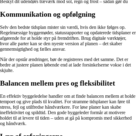
Beskyt dit udendørs træværk mod sol, regn og frost – sådan gør du
Kommunikation og opfølgning
Selv den bedste tidsplan mister sin værdi, hvis den ikke følges op.
Regelmæssige byggemøder, statusrapporter og opdaterede tidsplaner er
afgørende for at holde styr på fremdriften. Brug digitale værktøjer,
hvor alle parter kan se den nyeste version af planen – det skaber
gennemsigtighed og fælles ansvar.
Når der opstår ændringer, bør de registreres med det samme. Det er
bedre at justere planen løbende end at lade forsinkelserne vokse i det
skjulte.
Balancen mellem pres og fleksibilitet
En effektiv byggeledelse handler om at finde balancen mellem at holde
tempoet og give plads til kvalitet. For stramme tidsplaner kan føre til
stress, fejl og utilfredse håndværkere. For løse planer kan skabe
ineffektivitet og spildtid. Den gode byggeleder formår at motivere
holdet til at levere til tiden – uden at gå på kompromis med sikkerhed
og håndværk.