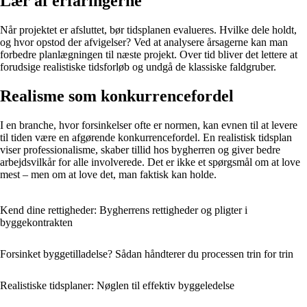
Lær af erfaringerne
Når projektet er afsluttet, bør tidsplanen evalueres. Hvilke dele holdt,
og hvor opstod der afvigelser? Ved at analysere årsagerne kan man
forbedre planlægningen til næste projekt. Over tid bliver det lettere at
forudsige realistiske tidsforløb og undgå de klassiske faldgruber.
Realisme som konkurrencefordel
I en branche, hvor forsinkelser ofte er normen, kan evnen til at levere
til tiden være en afgørende konkurrencefordel. En realistisk tidsplan
viser professionalisme, skaber tillid hos bygherren og giver bedre
arbejdsvilkår for alle involverede. Det er ikke et spørgsmål om at love
mest – men om at love det, man faktisk kan holde.
Kend dine rettigheder: Bygherrens rettigheder og pligter i
byggekontrakten
Forsinket byggetilladelse? Sådan håndterer du processen trin for trin
Realistiske tidsplaner: Nøglen til effektiv byggeledelse