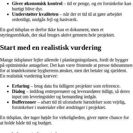
Giver økonomisk kontrol
– tid er penge, og en forsinkelse kan
hurtigt blive dyr.
Understøtter kvaliteten
– når der er tid til at gøre arbejdet
ordentligt, undgås fejl og hastværk.
En god tidsplan er derfor ikke kun et dokument, men et
styringsredskab, der skal bruges aktivt gennem hele projektet.
Start med en realistisk vurdering
Mange tidsplaner fejler allerede i planlægningsfasen, fordi de bygger
på optimistiske antagelser. Det kan være fristende at presse tidsrammen
for at imødekomme bygherrens ønsker, men det betaler sig sjældent.
En realistisk vurdering kræver:
Erfaring
– brug data fra tidligere projekter som reference.
Dialog
– inddrag entreprenører og leverandører tidligt, så deres
input om leveringstider og bemanding indgår.
Bufferzoner
– afsæt tid til uforudsete hændelser som vejrlig,
forsinkelser i materialer eller ændringer i projektet.
En tidsplan, der tager højde for virkeligheden, giver større chance for
at holde både tid og budget.