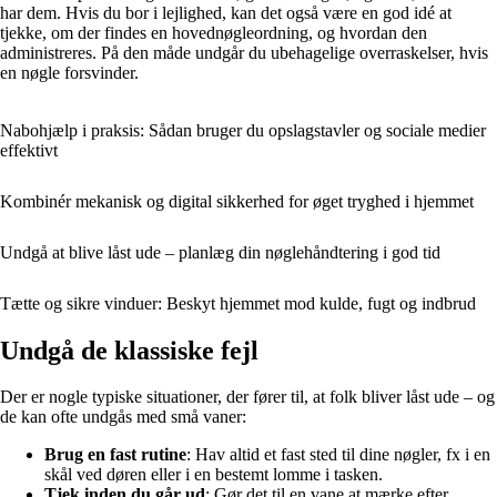
har dem. Hvis du bor i lejlighed, kan det også være en god idé at
tjekke, om der findes en hovednøgleordning, og hvordan den
administreres. På den måde undgår du ubehagelige overraskelser, hvis
en nøgle forsvinder.
Nabohjælp i praksis: Sådan bruger du opslagstavler og sociale medier
effektivt
Kombinér mekanisk og digital sikkerhed for øget tryghed i hjemmet
Undgå at blive låst ude – planlæg din nøglehåndtering i god tid
Tætte og sikre vinduer: Beskyt hjemmet mod kulde, fugt og indbrud
Undgå de klassiske fejl
Der er nogle typiske situationer, der fører til, at folk bliver låst ude – og
de kan ofte undgås med små vaner:
Brug en fast rutine
: Hav altid et fast sted til dine nøgler, fx i en
skål ved døren eller i en bestemt lomme i tasken.
Tjek inden du går ud
: Gør det til en vane at mærke efter