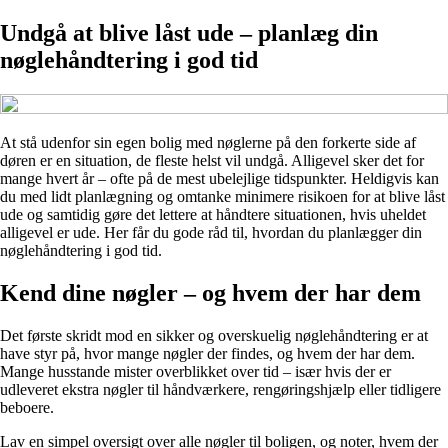
Undgå at blive låst ude – planlæg din
nøglehåndtering i god tid
At stå udenfor sin egen bolig med nøglerne på den forkerte side af
døren er en situation, de fleste helst vil undgå. Alligevel sker det for
mange hvert år – ofte på de mest ubelejlige tidspunkter. Heldigvis kan
du med lidt planlægning og omtanke minimere risikoen for at blive låst
ude og samtidig gøre det lettere at håndtere situationen, hvis uheldet
alligevel er ude. Her får du gode råd til, hvordan du planlægger din
nøglehåndtering i god tid.
Kend dine nøgler – og hvem der har dem
Det første skridt mod en sikker og overskuelig nøglehåndtering er at
have styr på, hvor mange nøgler der findes, og hvem der har dem.
Mange husstande mister overblikket over tid – især hvis der er
udleveret ekstra nøgler til håndværkere, rengøringshjælp eller tidligere
beboere.
Lav en simpel oversigt over alle nøgler til boligen, og noter, hvem der