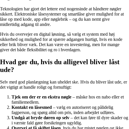
Teknologien har gjort det lettere end nogensinde at håndtere nøgler
sikkert. Elektroniske låsesystemer og smartlåse giver mulighed for at
låse op med kode, app eller nøglebrik – og du kan nemt give
midlertidig adgang til andre.
Hvis du overvejer en digital løsning, så vælg et system med høj
sikkerhed og mulighed for at spærre adgangen hurtigt, hvis en kode
eller brik bliver væk. Det kan være en investering, men for mange
giver det både fleksibilitet og ro i hverdagen.
Hvad gør du, hvis du alligevel bliver låst
ude?
Selv med god planlægning kan uheldet ske. Hvis du bliver låst ude, er
det vigtigt at handle roligt og fornuftigt:
Tjek om der er en ekstra nøgle
– måske hos en nabo eller et
familiemedlem.
Kontakt en låsesmed
– vælg en autoriseret og pålidelig
fagperson, og spørg altid om pris, inden arbejdet udføres.
Undgå at bryde døren op selv
– det kan føre til dyre skader og
i værste fald gøre forsikringen ugyldig.
Overvej at få skiftet låsen
, hvis du har mistet nøglen og ikke