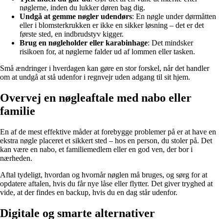
nøglerne, inden du lukker døren bag dig.
Undgå at gemme nøgler udendørs
: En nøgle under dørmåtten
eller i blomsterkrukken er ikke en sikker løsning – det er det
første sted, en indbrudstyv kigger.
Brug en nøgleholder eller karabinhage
: Det mindsker
risikoen for, at nøglerne falder ud af lommen eller tasken.
Små ændringer i hverdagen kan gøre en stor forskel, når det handler
om at undgå at stå udenfor i regnvejr uden adgang til sit hjem.
Overvej en nøgleaftale med nabo eller
familie
En af de mest effektive måder at forebygge problemer på er at have en
ekstra nøgle placeret et sikkert sted – hos en person, du stoler på. Det
kan være en nabo, et familiemedlem eller en god ven, der bor i
nærheden.
Aftal tydeligt, hvordan og hvornår nøglen må bruges, og sørg for at
opdatere aftalen, hvis du får nye låse eller flytter. Det giver tryghed at
vide, at der findes en backup, hvis du en dag står udenfor.
Digitale og smarte alternativer