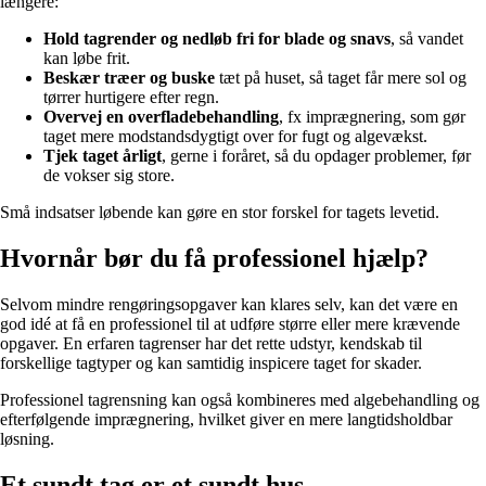
længere:
Hold tagrender og nedløb fri for blade og snavs
, så vandet
kan løbe frit.
Beskær træer og buske
tæt på huset, så taget får mere sol og
tørrer hurtigere efter regn.
Overvej en overfladebehandling
, fx imprægnering, som gør
taget mere modstandsdygtigt over for fugt og algevækst.
Tjek taget årligt
, gerne i foråret, så du opdager problemer, før
de vokser sig store.
Små indsatser løbende kan gøre en stor forskel for tagets levetid.
Hvornår bør du få professionel hjælp?
Selvom mindre rengøringsopgaver kan klares selv, kan det være en
god idé at få en professionel til at udføre større eller mere krævende
opgaver. En erfaren tagrenser har det rette udstyr, kendskab til
forskellige tagtyper og kan samtidig inspicere taget for skader.
Professionel tagrensning kan også kombineres med algebehandling og
efterfølgende imprægnering, hvilket giver en mere langtidsholdbar
løsning.
Et sundt tag er et sundt hus