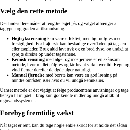
Vælg den rette metode
Der findes flere måder at rengøre taget på, og valget afhænger af
tagtypen og graden af tilsmudsning.
Højtryksrensning
kan være effektivt, men bør udføres med
forsigtighed. For højt tryk kan beskadige overfladen på tagsten
eller tagplader. Brug altid lavt tryk og en bred dyse, og undgå at
sprøjte direkte op under tagstenene.
Kemisk rensning
med alge- og mosfjernere er en skånsom
metode, hvor midlet påføres og får lov at virke over tid. Regn og
vind fjerner derefter de døde alger naturligt.
Manuel fjernelse
med børste kan være en god løsning på
mindre områder, især hvis du vil undgå kemikalier.
Uanset metode er det vigtigt at følge producentens anvisninger og tage
hensyn til miljøet – brug kun godkendte midler og undgå afløb til
regnvandssystemet.
Forebyg fremtidig vækst
Når taget er rent, kan du tage nogle enkle skridt for at holde det sådan