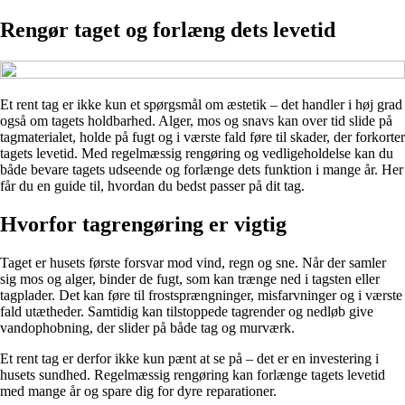
Rengør taget og forlæng dets levetid
Et rent tag er ikke kun et spørgsmål om æstetik – det handler i høj grad
også om tagets holdbarhed. Alger, mos og snavs kan over tid slide på
tagmaterialet, holde på fugt og i værste fald føre til skader, der forkorter
tagets levetid. Med regelmæssig rengøring og vedligeholdelse kan du
både bevare tagets udseende og forlænge dets funktion i mange år. Her
får du en guide til, hvordan du bedst passer på dit tag.
Hvorfor tagrengøring er vigtig
Taget er husets første forsvar mod vind, regn og sne. Når der samler
sig mos og alger, binder de fugt, som kan trænge ned i tagsten eller
tagplader. Det kan føre til frostsprængninger, misfarvninger og i værste
fald utætheder. Samtidig kan tilstoppede tagrender og nedløb give
vandophobning, der slider på både tag og murværk.
Et rent tag er derfor ikke kun pænt at se på – det er en investering i
husets sundhed. Regelmæssig rengøring kan forlænge tagets levetid
med mange år og spare dig for dyre reparationer.