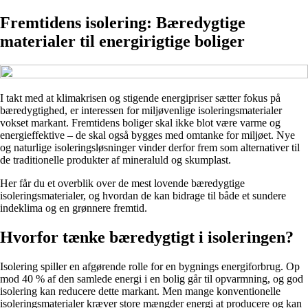
Fremtidens isolering: Bæredygtige
materialer til energirigtige boliger
I takt med at klimakrisen og stigende energipriser sætter fokus på
bæredygtighed, er interessen for miljøvenlige isoleringsmaterialer
vokset markant. Fremtidens boliger skal ikke blot være varme og
energieffektive – de skal også bygges med omtanke for miljøet. Nye
og naturlige isoleringsløsninger vinder derfor frem som alternativer til
de traditionelle produkter af mineraluld og skumplast.
Her får du et overblik over de mest lovende bæredygtige
isoleringsmaterialer, og hvordan de kan bidrage til både et sundere
indeklima og en grønnere fremtid.
Hvorfor tænke bæredygtigt i isoleringen?
Isolering spiller en afgørende rolle for en bygnings energiforbrug. Op
mod 40 % af den samlede energi i en bolig går til opvarmning, og god
isolering kan reducere dette markant. Men mange konventionelle
isoleringsmaterialer kræver store mængder energi at producere og kan