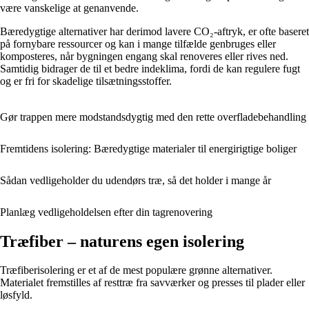
være vanskelige at genanvende.
Bæredygtige alternativer har derimod lavere CO₂-aftryk, er ofte baseret
på fornybare ressourcer og kan i mange tilfælde genbruges eller
komposteres, når bygningen engang skal renoveres eller rives ned.
Samtidig bidrager de til et bedre indeklima, fordi de kan regulere fugt
og er fri for skadelige tilsætningsstoffer.
Gør trappen mere modstandsdygtig med den rette overfladebehandling
Fremtidens isolering: Bæredygtige materialer til energirigtige boliger
Sådan vedligeholder du udendørs træ, så det holder i mange år
Planlæg vedligeholdelsen efter din tagrenovering
Træfiber – naturens egen isolering
Træfiberisolering er et af de mest populære grønne alternativer.
Materialet fremstilles af resttræ fra savværker og presses til plader eller
løsfyld.