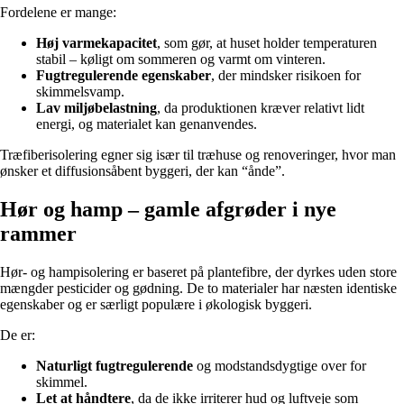
Fordelene er mange:
Høj varmekapacitet
, som gør, at huset holder temperaturen
stabil – køligt om sommeren og varmt om vinteren.
Fugtregulerende egenskaber
, der mindsker risikoen for
skimmelsvamp.
Lav miljøbelastning
, da produktionen kræver relativt lidt
energi, og materialet kan genanvendes.
Træfiberisolering egner sig især til træhuse og renoveringer, hvor man
ønsker et diffusionsåbent byggeri, der kan “ånde”.
Hør og hamp – gamle afgrøder i nye
rammer
Hør- og hampisolering er baseret på plantefibre, der dyrkes uden store
mængder pesticider og gødning. De to materialer har næsten identiske
egenskaber og er særligt populære i økologisk byggeri.
De er:
Naturligt fugtregulerende
og modstandsdygtige over for
skimmel.
Let at håndtere
, da de ikke irriterer hud og luftveje som