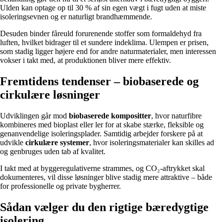
Ulden kan optage op til 30 % af sin egen vægt i fugt uden at miste
isoleringsevnen og er naturligt brandhæmmende.
Desuden binder fåreuld forurenende stoffer som formaldehyd fra
luften, hvilket bidrager til et sundere indeklima. Ulempen er prisen,
som stadig ligger højere end for andre naturmaterialer, men interessen
vokser i takt med, at produktionen bliver mere effektiv.
Fremtidens tendenser – biobaserede og
cirkulære løsninger
Udviklingen går mod
biobaserede kompositter
, hvor naturfibre
kombineres med bioplast eller ler for at skabe stærke, fleksible og
genanvendelige isoleringsplader. Samtidig arbejder forskere på at
udvikle
cirkulære systemer
, hvor isoleringsmaterialer kan skilles ad
og genbruges uden tab af kvalitet.
I takt med at byggeregulativerne strammes, og CO₂-aftrykket skal
dokumenteres, vil disse løsninger blive stadig mere attraktive – både
for professionelle og private bygherrer.
Sådan vælger du den rigtige bæredygtige
isolering