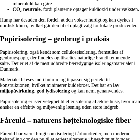
mineraluld kan gøre.
CO₂-neutrale
, fordi planterne optager kuldioxid under væksten.
Hamp har desuden den fordel, at den vokser hurtigt og kan dyrkes i
nordisk klima, hvilket gør den til et oplagt valg for lokale producenter.
Papirisolering – genbrug i praksis
Papirisolering, også kendt som celluloseisolering, fremstilles af
genbrugspapir, der findeles og tilsættes naturlige brandhæmmende
salte. Det er et af de mest udbredte bæredygtige isoleringsmaterialer i
Danmark.
Materialet blæses ind i hulrum og tilpasser sig perfekt til
konstruktionen, hvilket minimerer kuldebroer. Det har en
lav
miljøpåvirkning
,
god lydisolering
og kan nemt genanvendes.
Papirisolering er især velegnet til efterisolering af ældre huse, hvor man
ønsker en effektiv og miljøvenlig løsning uden store indgreb.
Fåreuld – naturens højteknologiske fiber
Fåreuld har været brugt som isolering i århundreder, men moderne
behandling gør den nu til et seriøst alternativ i bæredygtigt byggeri.