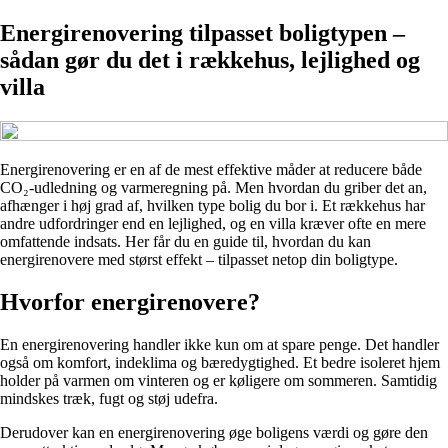
Energirenovering tilpasset boligtypen –
sådan gør du det i rækkehus, lejlighed og
villa
Energirenovering er en af de mest effektive måder at reducere både
CO₂-udledning og varmeregning på. Men hvordan du griber det an,
afhænger i høj grad af, hvilken type bolig du bor i. Et rækkehus har
andre udfordringer end en lejlighed, og en villa kræver ofte en mere
omfattende indsats. Her får du en guide til, hvordan du kan
energirenovere med størst effekt – tilpasset netop din boligtype.
Hvorfor energirenovere?
En energirenovering handler ikke kun om at spare penge. Det handler
også om komfort, indeklima og bæredygtighed. Et bedre isoleret hjem
holder på varmen om vinteren og er køligere om sommeren. Samtidig
mindskes træk, fugt og støj udefra.
Derudover kan en energirenovering øge boligens værdi og gøre den