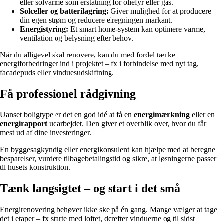
eller solvarme som erstatning for oliefyr eller gas.
Solceller og batterilagring:
Giver mulighed for at producere
din egen strøm og reducere elregningen markant.
Energistyring:
Et smart home-system kan optimere varme,
ventilation og belysning efter behov.
Når du alligevel skal renovere, kan du med fordel tænke
energiforbedringer ind i projektet – fx i forbindelse med nyt tag,
facadepuds eller vinduesudskiftning.
Få professionel rådgivning
Uanset boligtype er det en god idé at få en
energimærkning
eller en
energirapport
udarbejdet. Den giver et overblik over, hvor du får
mest ud af dine investeringer.
En byggesagkyndig eller energikonsulent kan hjælpe med at beregne
besparelser, vurdere tilbagebetalingstid og sikre, at løsningerne passer
til husets konstruktion.
Tænk langsigtet – og start i det små
Energirenovering behøver ikke ske på én gang. Mange vælger at tage
det i etaper – fx starte med loftet, derefter vinduerne og til sidst