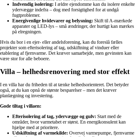
Indvendig isolering:
I ældre ejendomme kan du isolere enkelte
ydervægge indefra – dog med forsigtighed for at undgå
fugtproblemer.
Energivenlige hvidevarer og belysning:
Skift til A-mærkede
apparater og LED-lys – små ændringer, der hurtigt kan mærkes
på elregningen.
Hvis du bor i en ejer- eller andelsforening, kan du foreslå fælles
projekter som efterisolering af tag, udskiftning af vinduer eller
etablering af fjernvarme. Det kræver samarbejde, men gevinsten kan
være stor for alle beboere.
Villa – helhedsrenovering med stor effekt
I en villa har du friheden til at tænke helhedsorienteret. Det betyder
også, at du kan opnå de største besparelser – men det kræver
planlægning og investering.
Gode tiltag i villaen:
Efterisolering af tag, ydervægge og gulv:
Start med de
områder, hvor varmetabet er størst. En energikonsulent kan
hjælpe med at prioritere.
Udskiftning af varmekilde:
Overvej varmepumpe, fjernvarme