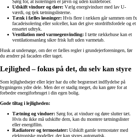
Sørg for, at isoleringen er jævn og uden kuldebroer.
Udskift vinduer og døre:
Vælg energivinduer med lav U-
værdi, og tjek tætningslisterne.
Tænk i fælles løsninger:
Hvis flere i rækken går sammen om fx
facadeisolering eller solceller, kan det give stordriftsfordele og et
ensartet udtryk.
Ventilation med varmegenvinding:
I tætte rækkehuse kan et
ventilationsanlæg sikre frisk luft uden varmetab.
Husk at undersøge, om der er fælles regler i grundejerforeningen, før
du ændrer på facaden eller taget.
Lejlighed – fokus på det, du selv kan styre
Som lejlighedsejer eller lejer har du ofte begrænset indflydelse på
bygningens ydre dele. Men der er stadig meget, du kan gøre for at
forbedre energiforbruget i din egen bolig.
Gode tiltag i lejligheden:
Tætning og vinduer:
Sørg for, at vinduer og døre slutter tæt.
Hvis du ikke må udskifte dem, kan du montere tætningslister
eller energifilm.
Radiatorer og termostater:
Udskift gamle termostater med
elektroniske modeller, der kan styres automatisk.