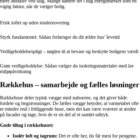
mere attraktiv ved salg. Mange købere ser i dag energimærket som en
vigtig faktor, når de vælger bolig.
Frisk loftet op uden totalrenovering
Styrk fundamentet: Sådan forlænger du dit ældre hus’ levetid
Vedligeholdelsespligt – nøglen til at bevare og beskytte boligens værdi
Grøn vedligeholdelse: Sådan vælger du isoleringsmaterialer med lav
miljøpåvirkning
Rækkehus – samarbejde og fælles løsninger
Rækkehuse deler typisk vægge med naboerne, og det giver både
fordele og begrænsninger. De fælles vægge betyder, at varmetabet ofte
er mindre end i fritliggende huse, men det kan være sværere at ændre
på facader og tage, hvis de er en del af et samlet udtryk.
Gode tiltag i rækkehuset:
Isolér loft og tagrum:
Det er ofte her, du får mest for pengene.