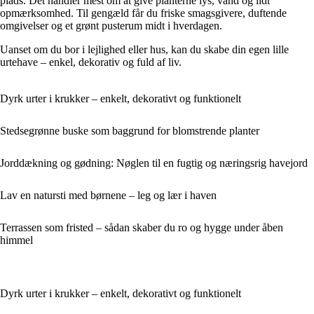
plads. Det handler mest om at give planterne lys, vand og lidt
opmærksomhed. Til gengæld får du friske smagsgivere, duftende
omgivelser og et grønt pusterum midt i hverdagen.
Uanset om du bor i lejlighed eller hus, kan du skabe din egen lille
urtehave – enkel, dekorativ og fuld af liv.
Dyrk urter i krukker – enkelt, dekorativt og funktionelt
Stedsegrønne buske som baggrund for blomstrende planter
Jorddækning og gødning: Nøglen til en fugtig og næringsrig havejord
Lav en natursti med børnene – leg og lær i haven
Terrassen som fristed – sådan skaber du ro og hygge under åben
himmel
Dyrk urter i krukker – enkelt, dekorativt og funktionelt