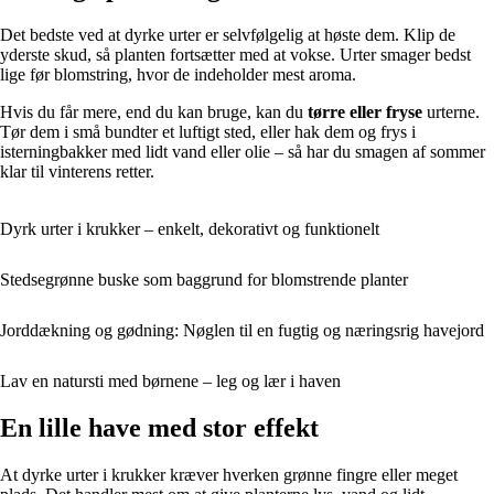
Det bedste ved at dyrke urter er selvfølgelig at høste dem. Klip de
yderste skud, så planten fortsætter med at vokse. Urter smager bedst
lige før blomstring, hvor de indeholder mest aroma.
Hvis du får mere, end du kan bruge, kan du
tørre eller fryse
urterne.
Tør dem i små bundter et luftigt sted, eller hak dem og frys i
isterningbakker med lidt vand eller olie – så har du smagen af sommer
klar til vinterens retter.
Dyrk urter i krukker – enkelt, dekorativt og funktionelt
Stedsegrønne buske som baggrund for blomstrende planter
Jorddækning og gødning: Nøglen til en fugtig og næringsrig havejord
Lav en natursti med børnene – leg og lær i haven
En lille have med stor effekt
At dyrke urter i krukker kræver hverken grønne fingre eller meget