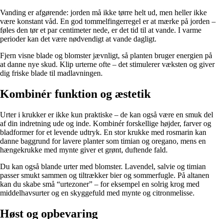
Vanding er afgørende: jorden må ikke tørre helt ud, men heller ikke
være konstant våd. En god tommelfingerregel er at mærke på jorden –
føles den tør et par centimeter nede, er det tid til at vande. I varme
perioder kan det være nødvendigt at vande dagligt.
Fjern visne blade og blomster jævnligt, så planten bruger energien på
at danne nye skud. Klip urterne ofte – det stimulerer væksten og giver
dig friske blade til madlavningen.
Kombinér funktion og æstetik
Urter i krukker er ikke kun praktiske – de kan også være en smuk del
af din indretning ude og inde. Kombinér forskellige højder, farver og
bladformer for et levende udtryk. En stor krukke med rosmarin kan
danne baggrund for lavere planter som timian og oregano, mens en
hængekrukke med mynte giver et grønt, duftende fald.
Du kan også blande urter med blomster. Lavendel, salvie og timian
passer smukt sammen og tiltrækker bier og sommerfugle. På altanen
kan du skabe små “urtezoner” – for eksempel en solrig krog med
middelhavsurter og en skyggefuld med mynte og citronmelisse.
Høst og opbevaring