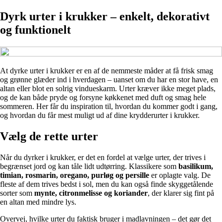
Dyrk urter i krukker – enkelt, dekorativt
og funktionelt
At dyrke urter i krukker er en af de nemmeste måder at få frisk smag
og grønne glæder ind i hverdagen – uanset om du har en stor have, en
altan eller blot en solrig vindueskarm. Urter kræver ikke meget plads,
og de kan både pryde og forsyne køkkenet med duft og smag hele
sommeren. Her får du inspiration til, hvordan du kommer godt i gang,
og hvordan du får mest muligt ud af dine krydderurter i krukker.
Vælg de rette urter
Når du dyrker i krukker, er det en fordel at vælge urter, der trives i
begrænset jord og kan tåle lidt udtørring. Klassikere som
basilikum,
timian, rosmarin, oregano, purløg og persille
er oplagte valg. De
fleste af dem trives bedst i sol, men du kan også finde skyggetålende
sorter som
mynte, citronmelisse og koriander
, der klarer sig fint på
en altan med mindre lys.
Overvej, hvilke urter du faktisk bruger i madlavningen – det gør det