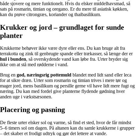
både sjovere og mere funktionelt. Hvis du elsker middelhavsmad, så
sats på rosmarin, timian og oregano. Er du mere til asiatisk køkken,
kan du prøve citrongræs, koriander og thaibasilikum.
Krukker og jord – grundlaget for sunde
planter
Krukkerne behøver ikke være dyre eller ens. Du kan bruge alt fra
terrakotta og zink til genbrugte spande eller trækasser, så længe der er
hul i bunden
, så overskydende vand kan løbe fra. Urter bryder sig
ikke om at stå med rødderne i vand.
Brug en
god, næringsrig pottemuld
blandet med lidt sand eller leca
for at sikre dræn. Urter som rosmarin og timian trives i mere tør og
mager jord, mens basilikum og persille gerne vil have lidt mere fugt og
næring. Du kan med fordel give planterne flydende gødning hver
anden uge i vækstsæsonen.
Placering og pasning
De fleste urter elsker sol og varme, så find et sted, hvor de får mindst
5–6 timers sol om dagen. På altanen kan du samle krukkerne i grupper
– det skaber et frodigt udtryk og gør det lettere at vande.