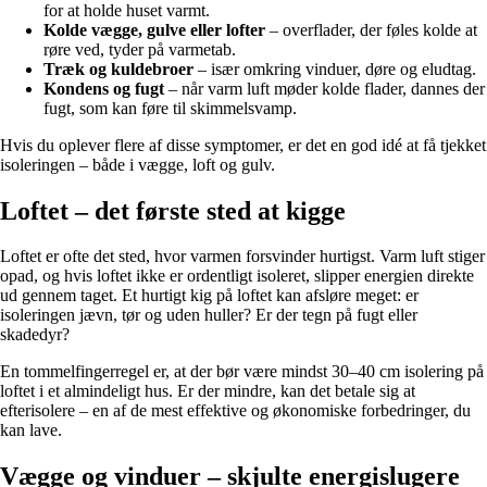
for at holde huset varmt.
Kolde vægge, gulve eller lofter
– overflader, der føles kolde at
røre ved, tyder på varmetab.
Træk og kuldebroer
– især omkring vinduer, døre og eludtag.
Kondens og fugt
– når varm luft møder kolde flader, dannes der
fugt, som kan føre til skimmelsvamp.
Hvis du oplever flere af disse symptomer, er det en god idé at få tjekket
isoleringen – både i vægge, loft og gulv.
Loftet – det første sted at kigge
Loftet er ofte det sted, hvor varmen forsvinder hurtigst. Varm luft stiger
opad, og hvis loftet ikke er ordentligt isoleret, slipper energien direkte
ud gennem taget. Et hurtigt kig på loftet kan afsløre meget: er
isoleringen jævn, tør og uden huller? Er der tegn på fugt eller
skadedyr?
En tommelfingerregel er, at der bør være mindst 30–40 cm isolering på
loftet i et almindeligt hus. Er der mindre, kan det betale sig at
efterisolere – en af de mest effektive og økonomiske forbedringer, du
kan lave.
Vægge og vinduer – skjulte energislugere