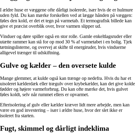
I ældre huse er væggene ofte dårligt isolerede, især hvis de er hulmure
uden fyld. Du kan mærke forskellen ved at lægge hånden på væggen:
føles den kold, er det et tegn på varmetab. Et termografisk billede kan
give et præcist overblik over, hvor varmen slipper ud.
Vinduer og døre spiller også en stor rolle. Gamle enkeltlagsruder eller
utætte rammer kan stå for op mod 30 % af varmetabet i en bolig. Tjek
tætningslisterne, og overvej at skifte til energiruder, hvis vinduerne
alligevel trænger til udskiftning.
Gulve og kælder – den oversete kulde
Mange glemmer, at kulde også kan trænge op nedefra. Hvis du har et
uisoleret kælderdæk eller trægulv over krybekælder, kan det give kolde
fødder og højere varmeforbrug. Du kan ofte mærke det, hvis gulvet
føles koldt, selv når rummet ellers er opvarmet.
Efterisolering af gulv eller kælder kræver lidt mere arbejde, men kan
være en god investering – især i ældre huse, hvor der slet ikke er
isoleret fra starten.
Fugt, skimmel og dårligt indeklima