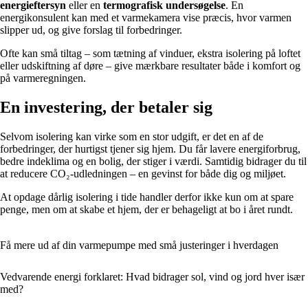
energieftersyn
eller en
termografisk undersøgelse
. En
energikonsulent kan med et varmekamera vise præcis, hvor varmen
slipper ud, og give forslag til forbedringer.
Ofte kan små tiltag – som tætning af vinduer, ekstra isolering på loftet
eller udskiftning af døre – give mærkbare resultater både i komfort og
på varmeregningen.
En investering, der betaler sig
Selvom isolering kan virke som en stor udgift, er det en af de
forbedringer, der hurtigst tjener sig hjem. Du får lavere energiforbrug,
bedre indeklima og en bolig, der stiger i værdi. Samtidig bidrager du til
at reducere CO₂-udledningen – en gevinst for både dig og miljøet.
At opdage dårlig isolering i tide handler derfor ikke kun om at spare
penge, men om at skabe et hjem, der er behageligt at bo i året rundt.
Få mere ud af din varmepumpe med små justeringer i hverdagen
Vedvarende energi forklaret: Hvad bidrager sol, vind og jord hver især
med?