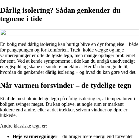
Dårlig isolering? Sådan genkender du
tegnene i tide
En bolig med dårlig isolering kan hurtigt blive en dyr fornøjelse – både
for pengepungen og for komforten. Træk, kolde vægge og høje
varmeregninger er ofte de første tegn, men mange opdager problemet
for sent. Ved at kende symptomerne i tide kan du undgå unødvendigt
energispild og skabe et sundere indeklima. Her får du en guide til,
hvordan du genkender dårlig isolering – og hvad du kan gøre ved det.
Når varmen forsvinder – de tydelige tegn
Et af de mest almindelige tegn på dårlig isolering er, at temperaturen i
boligen svinger meget. Du kan opleve, at nogle rum er markant
koldere end andre, eller at det trækker, selvom vinduer og døre er
lukkede.
Andre klassiske tegn er:
Høje varmeregninger
– du bruger mere energi end forventet